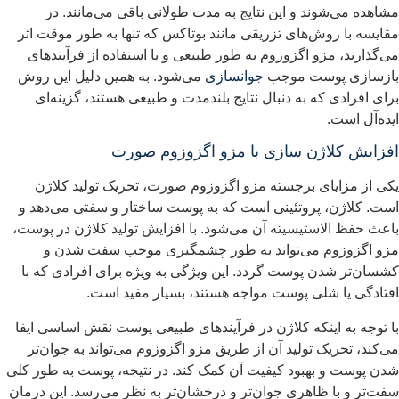
شاهده می‌شوند و این نتایج به مدت طولانی باقی می‌مانند. در
قایسه با روش‌های تزریقی مانند بوتاکس که تنها به طور موقت اثر
ی‌گذارند، مزو اگزوزوم به طور طبیعی و با استفاده از فرآیندهای
ازسازی پوست موجب
جوانسازی
می‌شود. به همین دلیل این روش
رای افرادی که به دنبال نتایج بلندمدت و طبیعی هستند، گزینه‌ای
یده‌آل است.
فزایش کلاژن سازی با مزو اگزوزوم صورت
کی از مزایای برجسته مزو اگزوزوم صورت، تحریک تولید کلاژن
ست. کلاژن، پروتئینی است که به پوست ساختار و سفتی می‌دهد و
اعث حفظ الاستیسیته آن می‌شود. با افزایش تولید کلاژن در پوست،
زو اگزوزوم می‌تواند به طور چشمگیری موجب سفت شدن و
شسان‌تر شدن پوست گردد. این ویژگی به ویژه برای افرادی که با
فتادگی یا شلی پوست مواجه هستند، بسیار مفید است.
ا توجه به اینکه کلاژن در فرآیندهای طبیعی پوست نقش اساسی ایفا
ی‌کند، تحریک تولید آن از طریق مزو اگزوزوم می‌تواند به جوان‌تر
دن پوست و بهبود کیفیت آن کمک کند. در نتیجه، پوست به طور کلی
فت‌تر و با ظاهری جوان‌تر و درخشان‌تر به نظر می‌رسد. این درمان