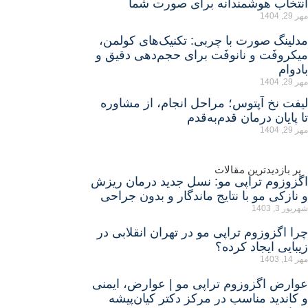
نتخاب هوشمندانه برای صورت شما
ر 29, 1404
دلینگ صورت با چربی: تکنیک‌های کولمن،
یکروفَت و نانوفَت برای حجم‌دهی دقیق و
ادوام
ر 29, 1404
یفت نخ آپتوس؛ مراحل انجام، از مشاوره
ا پایان درمان قدم‌به‌قدم
ر 29, 1404
پر بازدیدترین مقالات
گزوزوم تراپی مو: نسل جدید درمان ریزش
 نازکی مو با نتایج ماندگار و بدون جراحی
هریور 3, 1403
را اگزوزوم تراپی مو در تهران انقلابی در
یبایی ایجاد کرده؟
ر 14, 1403
وارض اگزوزوم تراپی مو | عوارض، ایمنی
 کاندید مناسب در مرکز دکتر کیان‌پیشه