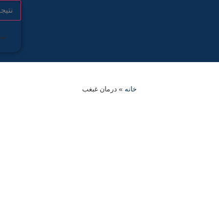
نتیج
مش
خانه
»
درمان غبغب